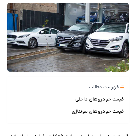
بیمه
اقتصاد
جهان
بازار
و
تجارت
کشاورزی
فهرست مطالب
راه
قیمت خودروهای داخلی
و
مسکن
قیمت خودروهای مونتاژی
اقتصاد
ایران