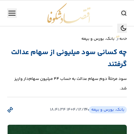
اقتصاد شکوفا
منو
اقتصاد شکوفا
خانه
بانک، بورس و بیمه
یستن
جستجو
چه کسانی سود میلیونی از سهام عدالت
جستجو
گرفتند
تولید
و
سود مرحلۀ دوم سهام عدالت به حساب ۴۴ میلیون سهام‌دار واریز
صنعت
شد.
انرژی
بانک، بورس و بیمه
۱۴۰۴/۱۲/۲۴ ۱۸:۴۱:۳۴
بانک،
بورس
و