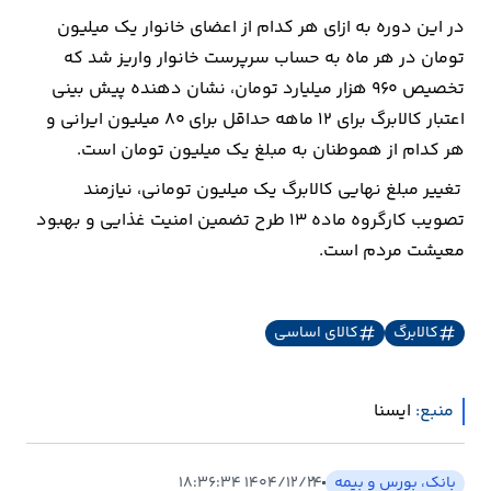
در این دوره به ازای هر کدام از اعضای خانوار یک میلیون
ارتباطات
تومان در هر ماه به حساب سرپرست خانوار واریز شد که
تخصیص 960 هزار میلیارد تومان، نشان دهنده پیش بینی
خودرو
اعتبار کالابرگ برای 12 ماهه حداقل برای 80 میلیون ایرانی و
هر کدام از هموطنان به مبلغ یک میلیون تومان است.
عمومی
تغییر مبلغ نهایی کالابرگ یک میلیون تومانی، نیازمند
تصویب کارگروه ماده 13 طرح تضمین امنیت غذایی و بهبود
نوتیف
معیشت مردم است.
شناور
کالابرگ
کالای اساسی
منبع:
ايسنا
بانک، بورس و بیمه
۱۴۰۴/۱۲/۲۴ ۱۸:۳۶:۳۴