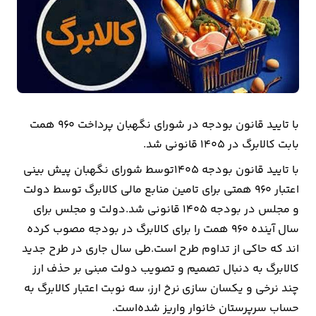
بیمه
اقتصاد
جهان
بازار
و
با تایید قانون بودجه در شورای نگهبان پرداخت ۹۶۰ همت
تجارت
بابت کالابرگ در ۱۴۰۵ قانونی شد.
با تایید قانون بودجه 1405توسط شورای نگهبان پیش بینی
کشاورزی
اعتبار 960 همتی برای تامین منابع مالی کالابرگ توسط دولت
و مجلس در بودجه 1405 قانونی شد.دولت و مجلس برای
راه
سال آینده 960 همت را برای کالابرگ در بودجه مصوب کرده
و
اند که حاکی از تداوم طرح است.طی سال جاری در طرح جدید
مسکن
کالابرگ به دنبال تصمیم و تصویب دولت مبنی بر حذف ارز
چند نرخی و یکسان سازی نرخ ارز، سه نوبت اعتبار کالابرگ به
اقتصاد
حساب سرپرستان خانوار واریز شده‌است.
ایران