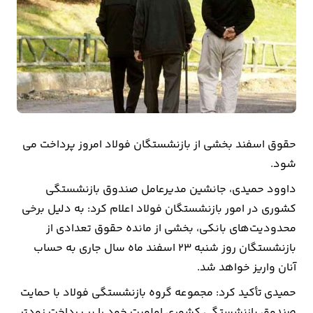
بیمه
اقتصاد
جهان
بازار
و
تجارت
حقوق اسفند بخشی از بازنشستگان فولاد امروز پرداخت می
شود.
کشاورزی
داوود حمیدی، جانشین مدیرعامل صندوق بازنشستگی
کشوری در امور بازنشستگان فولاد اعلام کرد: به دلیل برخی
راه
محدودیت‌های بانکی، بخشی از مانده حقوق تعدادی از
و
بازنشستگان روز شنبه ۲۳ اسفند ماه سال جاری به حساب
مسکن
آنان واریز خواهد شد.
اقتصاد
حمیدی تأکید کرد: مجموعه گروه بازنشستگی فولاد با حمایت
ایران
صندوق بازنشستگی کشوری اولویت خود را بر پرداخت زودتر