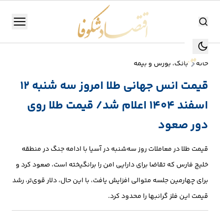
اقتصاد شکوفا
منو
اقتصاد شکوفا
خانه
بانک، بورس و بیمه
یستن
جستجو
قیمت انس جهانی طلا امروز سه شنبه ۱۲
جستجو
اسفند ۱۴۰۴ اعلام شد/ قیمت طلا روی
تولید
و
دور صعود
صنعت
قیمت طلا در معاملات روز سه‌شنبه در آسیا با ادامه جنگ در منطقه
انرژی
خلیج فارس که تقاضا برای دارایی امن را برانگیخته است، صعود کرد و
برای چهارمین جلسه متوالی افزایش یافت، با این حال، دلار قوی‌تر، رشد
بانک،
قیمت این فلز گرانبها را محدود کرد.
بورس
و