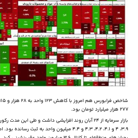
۲۷۷ هزار میلیارد تومان بود.
۳.۹، ۴ و ۴.۱، ۴.۲، ۴.۳ و ۴.۴ میلیون واحد به 
بحران‌های منطقه‌ای تا کانال ۳.۶ میلیون واحد عقب‌نشینی کرد.