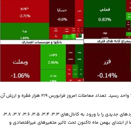
شاخص فرابورس هم امروز با کاهش ۱۲۳ واحد به ۲۸ هزار و ۱۱۵ واحد رسید. تعداد معاملات امروز فرابورس ۲۱۹ هزار فقره و ارزش آن
بازار سرمایه از ۲۴ آبان روند افزایشی داشت و طی این مدت رکوردهای جدیدی را با ورود به کانال‌های ۳.۳، ۳.۴، ۳.۵، ۳.۶، ۳.۷، ۳.۸،
ثبت رسانده بود. اما از ابتدای بهمن ماه تاکنون تحت تاثیر متغیرهای غیراقتصادی و