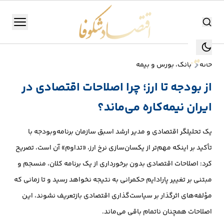
اقتصاد شکوفا
منو
اقتصاد شکوفا
خانه
بانک، بورس و بیمه
یستن
جستجو
از بودجه تا ارز؛ چرا اصلاحات اقتصادی در
جستجو
ایران نیمه‌کاره می‌ماند؟
تولید
و
یک تحلیلگر اقتصادی و مدیر ارشد اسبق سازمان برنامه‌وبودجه با
صنعت
تأکید بر اینکه مهم‌تر از یکسان‌سازی نرخ ارز، «تداوم» آن است، تصریح
انرژی
کرد: اصلاحات اقتصادی بدون برخورداری از یک برنامه کلان، منسجم و
مبتنی بر تغییر پارادایم حکمرانی به نتیجه نخواهد رسید و تا زمانی که
بانک،
مؤلفه‌های اثرگذار بر سیاست‌گذاری اقتصادی بازتعریف نشوند، این
بورس
اصلاحات همچنان ناتمام باقی می‌ماند.
و