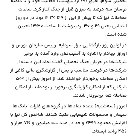
تحمیلی سوم، امروز (۲۹ اردیبهشت) فعالیت خود را با دامنه
نوسان سه درصد به میزان قبل از جنگ آغاز کرد. ساعات
ارتباطات
معاملات نیز که تا پیش از این از ۹ تا ۱۲:۳۰ بود در دو روز
ابتدایی یعنی ۲۹ و ۳۰ اردیبهشت تا ساعت ۱۳:۳۰ تعیین
خودرو
شده است.
عمومی
در اولین روز بازگشایی بازار سرمایه، رییس سازمان بورس و
اوراق بهادار با اشاره به آسیب‌های وارد آمده به برخی
نوتیف
شرکت‌ها در جریان جنگ تحمیلی گفت: نماد این دسته از
شناور
شرکت‌ها در فرصت مناسب و پس از گزارشگری مالی کافی از
امکان معامله برخوردار خواهند شد. از امروز بیش از ۵۰۰
شرکتی که از امکان گزارشگری برخوردار بوده‌اند، از امکان
معامله هم برخوردار شدند.
امروز (سه‌شنبه) عمده نمادها در گروه‌های فلزات، بانک‌ها،
سیمان و محصولات شیمیایی مثبت شدند. شاخص کل نیز با
افزایش محدود ۲۴۹۹ واحد در عدد سه میلیون و ۷۱۶ هزار و
۴۵۶ واحد ایستاد.