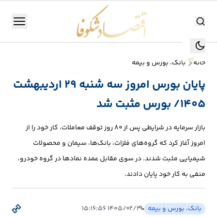
اقتصاد شکوفا
منو
اقتصاد شکوفا
خانه
بانک، بورس و بیمه
یستن
جستجو
پایان بورس امروز سه شنبه 29 اردیبهشت
جستجو
1405/ بورس مثبت شد
تولید
و
​بازار سرمایه در شرایطی پس از ۸۰ روز توقف معاملات، کار خود را از
صنعت
امروز آغاز کرد که گروه‌های فلزات، بانک‌ها، سیمان و محصولات
انرژی
شیمیایی مثبت شدند. در سوی مقابل عمده نمادها در گروه خودرو،
منفی به کار خود پایان دادند.
بانک،
بورس
بانک، بورس و بیمه
۱۴۰۵/۰۲/۲۹ ۱۵:۱۶:۵۶
و