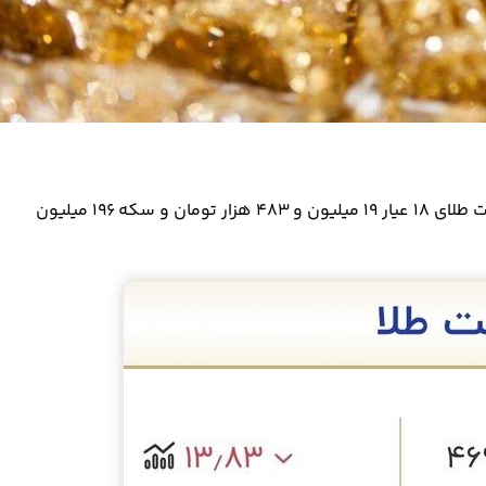
آن‌طور که ارقام اعلامی اتحادیه طلا و جواهر نشان می‌دهد، قیمت طلای 18 عیار 19 میلیون و 483 هزار تومان و سکه 196 میلیون