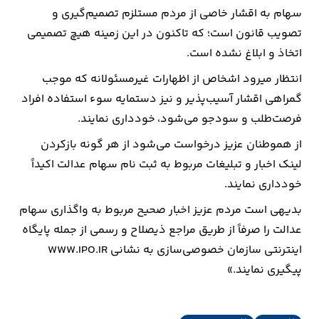
سهام به اقشار خاصی از مردم مستلزم تصمیم‌گیری و
ارتباطات
تصویب قانون است؛ که تاکنون در این زمینه هیچ تصمیمی
اتخاذ و ابلاغ نشده است.
خودرو
انتظار می­رود اشخاص از اظهارات غیرمسئولانه که موجب
گمراهی اقشار آسیب­‌پذیر و نیز دستمایه سوء استفاده افراد
عمومی
فرصت­‌طلب و سودجو می­‌شود، خودداری نمایند.
نوتیف
از هموطنان عزیز درخواست می‌­شود از هر گونه بازکردن
شناور
لینک اخبار و تبلیغات مربوط به ثبت نام سهام عدالت اکیداً
خودداری نمایند.
بدیهی است مردم عزیز اخبار صحیح مربوط به واگذاری سهام
عدالت را صرفاً از طریق مراجع ذیصلاح و رسمی از جمله پایگاه
اینترنتی سازمان خصوصی­‌سازی به نشانی WWW.IPO.IR
پیگیری نمایند.»