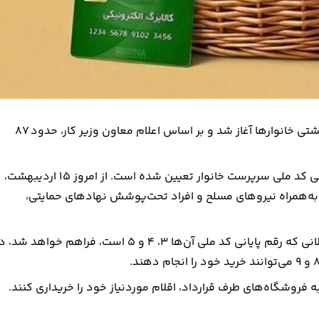
مرحله دهم طرح کالابرگ الکترونیکی با هدف تداوم حمایت معیشتی خانوارها آغاز شد و بر اساس اعلام معاون وزیر کار، حدود 87
بر پایه این اعلام، زمان‌بندی مراجعه مشمولان بر اساس رقم پایانی کد ملی سرپرست خانوار تعیین شده است. از امروز 15 اردیبهشت،
که رقم پایانی کد ملی سرپرست آن‌ها 0، 1 و 2 است، به‌همراه نیروهای مسلح و افراد تحت‌پوشش نهادهای حمایتی،
همچنین از 20 اردیبهشت، امکان استفاده از کالابرگ برای مشمولانی که رقم پایانی کد ملی آن‌ها 3، 4 و 5 است، فراهم خواهد ش
ه فروشگاه‌های طرف قرارداد، اقلام موردنیاز خود را خریداری کنند.