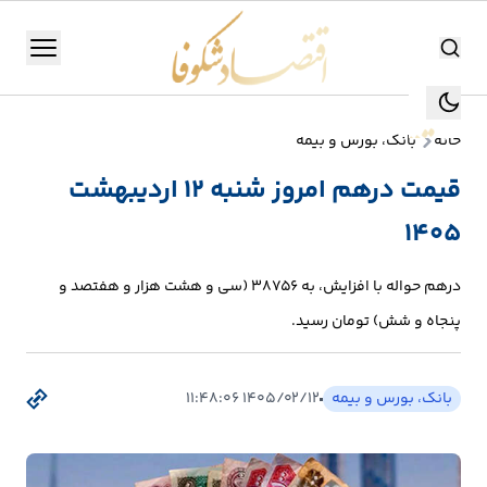
اقتصاد شکوفا
منو
اقتصاد شکوفا
خانه
بانک، بورس و بیمه
یستن
جستجو
قیمت درهم امروز شنبه ۱۲ اردیبهشت
جستجو
۱۴۰۵
تولید
و
درهم حواله با افزایش، به 38756 (سی و هشت هزار و هفتصد و
صنعت
پنجاه و شش) تومان رسید.
انرژی
بانک، بورس و بیمه
۱۴۰۵/۰۲/۱۲ ۱۱:۴۸:۰۶
بانک،
بورس
و