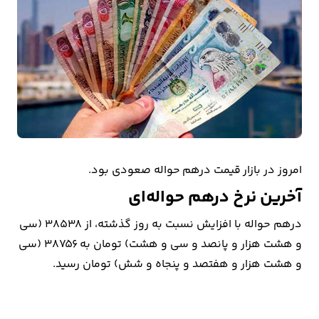
بیمه
اقتصاد
جهان
بازار
و
تجارت
امروز در بازار قیمت درهم حواله صعودی بود.
کشاورزی
آخرین نرخ درهم حواله‌ای
راه
درهم حواله با افزایش نسبت به روز گذشته، از 38538 (سی
و
و هشت هزار و پانصد و سی و هشت) تومان به 38756 (سی
مسکن
و هشت هزار و هفتصد و پنجاه و شش) تومان رسید.
اقتصاد
ایران