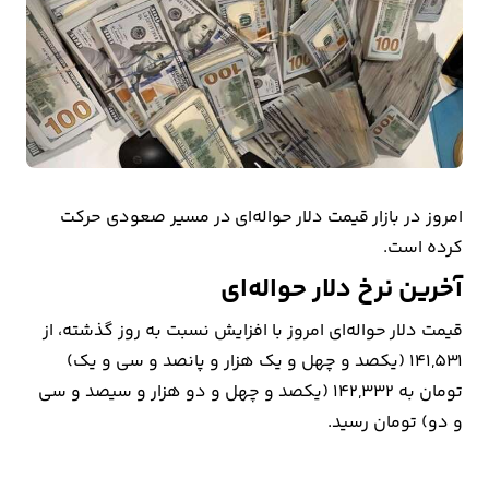
بیمه
اقتصاد
جهان
بازار
و
امروز در بازار قیمت دلار حواله‌ای در مسیر صعودی حرکت
تجارت
کرده است.
کشاورزی
آخرین نرخ دلار حواله‌ای
قیمت دلار حواله‌ای امروز با افزایش نسبت به روز گذشته، از
راه
141,531 (یکصد و چهل و یک هزار و پانصد و سی و یک)
و
تومان به 142,332 (یکصد و چهل و دو هزار و سیصد و سی
مسکن
و دو) تومان رسید.
اقتصاد
ایران