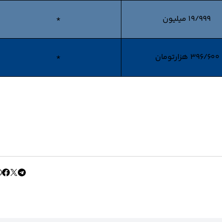
19/999 میلیون
*
396/600 هزارتومان
*