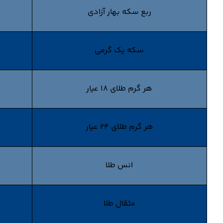
ربع سکه بهار آزادی
سکه یک گرمی
هر گرم طلای 18 عیار
هر گرم طلای 24 عیار
انس طلا
مثقال طلا