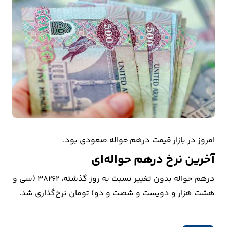
بیمه
اقتصاد
جهان
بازار
و
تجارت
کشاورزی
امروز در بازار قیمت درهم حواله صعودی بود.
راه
آخرین نرخ درهم حواله‌ای
و
درهم حواله بدون تغییر نسبت به روز گذشته، 38262 (سی و
مسکن
هشت هزار و دویست و شصت و دو) تومان نرخ‌گذاری شد.
اقتصاد
ایران