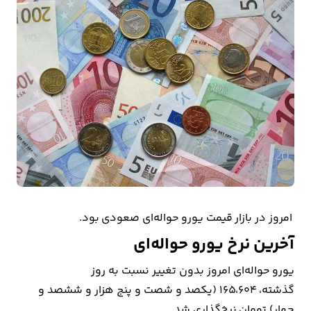
بیمه
اقتصاد
جهان
بازار
و
تجارت
کشاورزی
راه
امروز در بازار قیمت یورو حواله‌ای صعودی بود.
و
آخرین نرخ یورو حواله‌ای
مسکن
یورو حواله‌ای امروز بدون تغییر نسبت به روز
اقتصاد
گذشته، 165،604 (یکصد و شصت و پنج هزار و ششصد و
ایران
چهار) تومان نرخ‌گذاری شد.