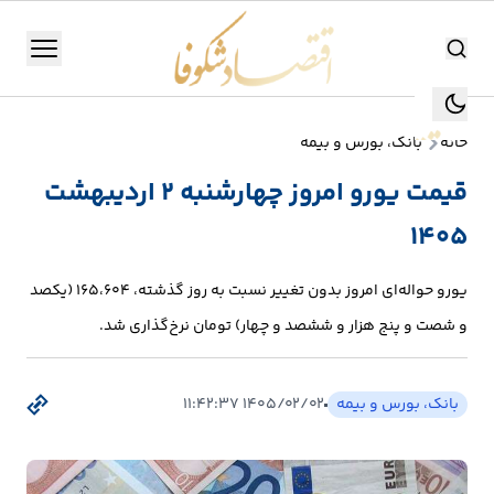
اقتصاد شکوفا
منو
اقتصاد شکوفا
خانه
بانک، بورس و بیمه
یستن
جستجو
قیمت یورو امروز چهارشنبه ۲ اردیبهشت
جستجو
۱۴۰۵
تولید
و
یورو حواله‌ای امروز بدون تغییر نسبت به روز گذشته، 165،604 (یکصد
صنعت
و شصت و پنج هزار و ششصد و چهار) تومان نرخ‌گذاری شد.
انرژی
بانک، بورس و بیمه
۱۴۰۵/۰۲/۰۲ ۱۱:۴۲:۳۷
بانک،
بورس
و