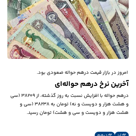
بیمه
اقتصاد
جهان
بازار
و
تجارت
امروز در بازار قیمت درهم حواله صعودی بود.
کشاورزی
آخرین نرخ درهم حواله‌ای
راه
درهم حواله با افزایش نسبت به روز گذشته، از 38209 (سی
و
و هشت هزار و دویست و نه) تومان به 38238 (سی و
مسکن
هشت هزار و دویست و سی و هشت) تومان رسید.
اقتصاد
ایران
ارز
درهم