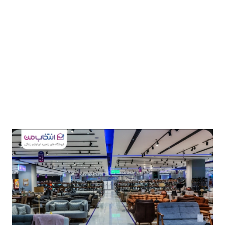
بهترین برندهای داخلی و خارجی با قیمت مناسب و شرایط
اقساط متنوع در دسترس مردم کرمانشاه و مناطق اطراف
ارتباطات
قرار گرفته است.
بزرگترین فروشگاه لوازم زندگی در منطقه با حدود 3000
خودرو
مترمربع فضای فروش در دو طبقه واقع در بلوار شمشادیان
کرمانشاه با ارائه خدمات گسترده، دسترسی آسان‌ به
عمومی
محصولات متنوع و ایجاد تجربه‌ای مطلوب تلاش می کند
نوتیف
بتواند پاسخگوی نیازهای روز خانواده‌ ایرانی در حوزه لوازم
شناور
زندگی باشد.