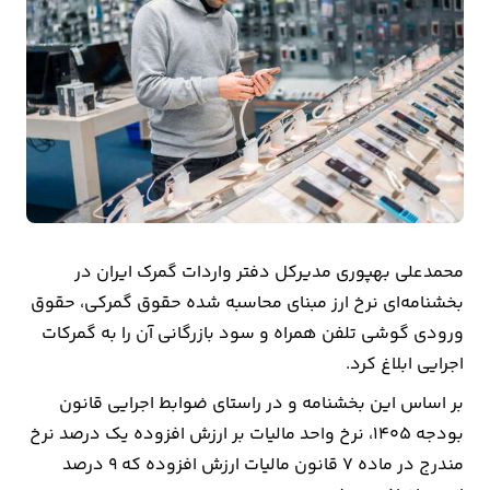
بیمه
اقتصاد
جهان
بازار
و
تجارت
محمدعلی بهپوری مدیرکل دفتر واردات گمرک ایران در
کشاورزی
بخشنامه‌ای نرخ ارز مبنای محاسبه شده حقوق گمرکی، حقوق
ورودی گوشی تلفن همراه و سود بازرگانی آن را به گمرکات
راه
اجرایی ابلاغ کرد.
و
مسکن
بر اساس این بخشنامه و در راستای ضوابط اجرایی قانون
بودجه ۱۴۰۵، نرخ واحد مالیات بر ارزش افزوده یک درصد نرخ
اقتصاد
مندرج در ماده ۷ قانون مالیات ارزش افزوده که ۹ درصد
ایران