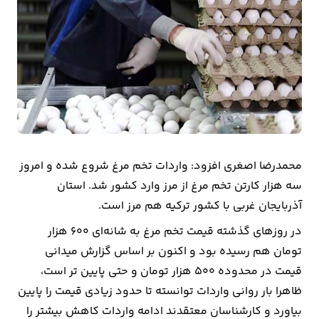
بیمه
اقتصاد
جهان
بازار
و
تجارت
محمدرضا اصغری افزود: واردات تخم مرغ شروع شده و امروز
کشاورزی
سه هزار کارتن تخم مرغ از مرز وارد کشور شد. استان
آذربایجان غربی با کشور ترکیه هم مرز است.
راه
در روزهای گذشته قیمت تخم مرغ به شانه‌ای ۶۰۰ هزار
و
تومان هم رسیده بود و اکنون بر اساس گزارش میدانی
مسکن
قیمت در محدوده ۵۰۰ هزار تومان و حتی پایین تر است،
ظاهرا بار روانی واردات توانسته تا حدود زیادی قیمت را پایین
اقتصاد
بیاورد و کارشناسان معتقدند ادامه واردات کاهش بیشتر را
ایران