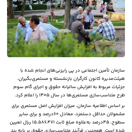
بیمه
اقتصاد
جهان
بازار
و
تجارت
سازمان تأمین اجتماعی در پی رایزنی‌های انجام شده با
کشاورزی
هیئت‌مدیره کانون کارگران بازنشسته و مستمری‌بگیران،
جزئیات مربوط به افزایش سالیانه حقوق و اجرای گام سوم
راه
طرح متناسب‌سازی مستمری‌ها در سال ۱۴۰۵ را اعلام کرد.
و
بر اساس اطلاعیه سازمان، میزان افزایش اصل مستمری برای
مسکن
مشمولان حداقل دستمزد، معادل ۶۰درصد و برای سایر
اقتصاد
سطوح، ۴۵درصد به‌علاوه مبلغ ثابت ۱۵.۵۸۶.۴۷۱ ریال تعیین
ایران
شده است. همچنین، فرآیند متناسب‌سازی حقوق بر پایه بند