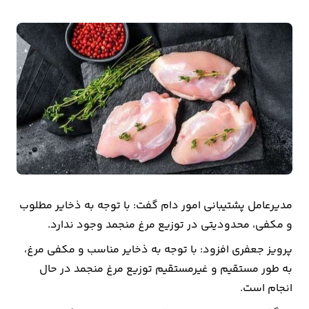
بیمه
اقتصاد
جهان
بازار
و
تجارت
کشاورزی
مدیرعامل پشتیبانی امور دام گفت: با توجه به ذخایر مطلوب
راه
و مکفی، محدودیتی در توزیع مرغ منجمد وجود ندارد.
و
پرویز جعفری افزود: با توجه به ذخایر مناسب و مکفی مرغ،
مسکن
به طور مستقیم و غیرمستقیم توزیع مرغ منجمد در حال
اقتصاد
انجام است.
ایران