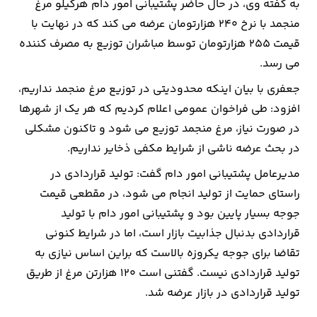
به گفته وی، در حال حاضر پشتیبانی امور دام هرکیلو مرغ
منجمد با نرخ ۲۴۰ هزارتومان عرضه می کند که در نهایت با
ارتباطات
قیمت ۲۵۵ هزارتومان توسط مباشران توزیع به مصرف کننده
می رسد.
خودرو
جعفری با بیان اینکه محدودیتی در توزیع مرغ منجمد نداریم،
عمومی
افزود: طی فراخوان عمومی اعلام کردیم که هر یک از شهرها
در صورت نیاز، مرغ منجمد توزیع می شود و تاکنون مشکلی
نوتیف
در بحث عرضه ناشی از شرایط مکفی ذخایر نداریم.
شناور
مدیرعامل پشتیبانی امور دام گفت: تولید قراردادی در
راستای حمایت از تولید انجام می شود، در مقطعی قیمت
جوجه بسیار پایین بود و پشتیبانی امور دام با تولید
قراردادی بدنبال جذابیت بازار است، اما در شرایط کنونی
تقاضا برای جوجه یکروزه بالاست که براین اساس نیازی به
تولید قراردادی نیست. گفتنی است ۱۲۰ هزارتن مرغ از طریق
تولید قراردادی در بازار عرضه شد.