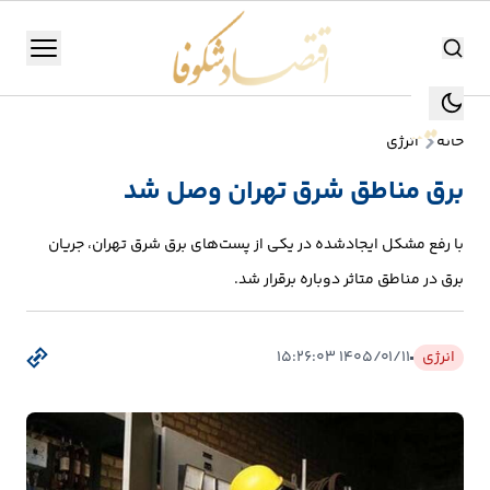
اقتصاد شکوفا
منو
اقتصاد شکوفا
خانه
انرژی
یستن
جستجو
برق مناطق شرق تهران وصل شد
جستجو
تولید
با رفع مشکل ایجادشده در یکی از پست‌های برق شرق تهران، جریان
و
برق در مناطق متاثر دوباره برقرار شد.
صنعت
انرژی
انرژی
۱۴۰۵/۰۱/۱۱ ۱۵:۲۶:۰۳
بانک،
بورس
و