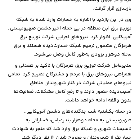
بازسازی قرار گرفت.
ارتباطات
وی در این بازدید با اشاره به خسارات وارد شده به شبکه
توزیع برق این منطقه در پی حمله اخیر دشمن صهیونیستی ـ
خودرو
آمریکایی، اظهار کرد: نیروهای اجرایی شرکت توزیع برق
هرمزگان مشغول ترمیم شبکه خسارت‌دیده هستند و برق
عمومی
محله دوهزار بزودی به‌طور کامل وصل می‌شود.
نوتیف
مدیرعامل شرکت توزیع برق هرمزگان با تاکید بر همدلی و
شناور
همراهی نیروهای برق با مردم و مشترکان تصریح کرد: تمامی
نیروهای عملیاتی شرکت در کنار شهروندان مناطق
آسیب‌دیده حضور دارند و تا رفع کامل مشکلات، فعالیت‌ها
بدون وقفه ادامه خواهد داشت.
در حمله یکشنبه شب جنگنده‌های دشمن آمریکایی ـ
صهیونیستی به محله دوهزار بندرعباس، خساراتی به
تاسیسات شهری و شبکه برق وارد شد که منجر به شهادت
چهار نفر از شهروندان و مجروح شدن 12 نفر دیگر شد.