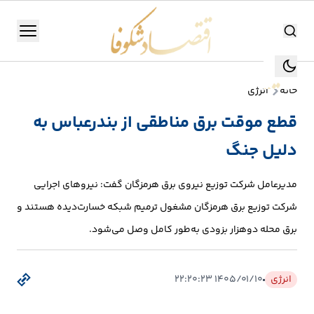
اقتصاد شکوفا
منو
اقتصاد شکوفا
خانه
انرژی
یستن
جستجو
قطع موقت برق مناطقی از بندرعباس به
جستجو
دلیل جنگ
تولید
و
مدیرعامل شرکت توزیع نیروی برق هرمزگان گفت: نیروهای اجرایی
صنعت
شرکت توزیع برق هرمزگان مشغول ترمیم شبکه خسارت‌دیده هستند و
انرژی
برق محله دوهزار بزودی به‌طور کامل وصل می‌شود.
بانک،
انرژی
۱۴۰۵/۰۱/۱۰ ۲۲:۲۰:۲۳
بورس
و