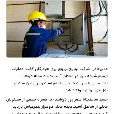
بیمه
اقتصاد
جهان
بازار
و
تجارت
کشاورزی
مدیرعامل شرکت توزیع نیروی برق هرمزگان گفت: عملیات
ترمیم شبکه برق در مناطق آسیب‌دیده محله دوهزار
راه
بندرعباس با سرعت در حال انجام است و برق این مناطق
و
به‌زودی برقرار خواهد شد.
مسکن
حمید ساعدپناه عصر روز دوشنبه به همراه جمعی از مسئولان
اقتصاد
محلی از مناطق آسیب‌دیده محله دوهزار بندرعباس بازدید
ایران
کرد و در جریان وضعیت زیرساخت‌های برق و روند عملیات