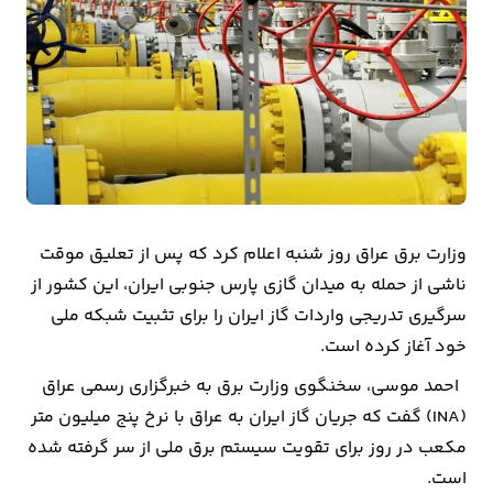
بیمه
اقتصاد
جهان
بازار
و
تجارت
وزارت برق عراق روز شنبه اعلام کرد که پس از تعلیق موقت
کشاورزی
ناشی از حمله به میدان گازی پارس جنوبی ایران، این کشور از
سرگیری تدریجی واردات گاز ایران را برای تثبیت شبکه ملی
راه
خود آغاز کرده است.
و
احمد موسی، سخنگوی وزارت برق به خبرگزاری رسمی عراق
مسکن
(INA) گفت که جریان گاز ایران به عراق با نرخ پنج میلیون متر
مکعب در روز برای تقویت سیستم برق ملی از سر گرفته شده
اقتصاد
است.
ایران