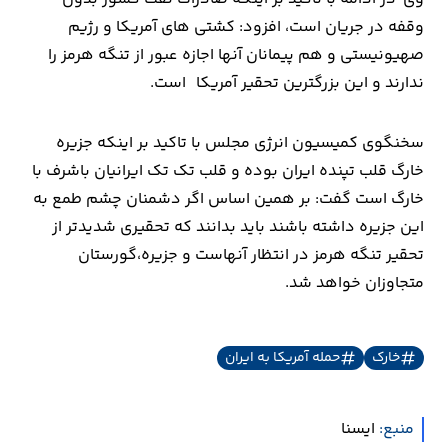
وقفه در جریان است، افزود: کشتی های آمریکا و رژیم
ارتباطات
صهیونیستی و هم پیمانان آنها اجازه عبور از تنگه هرمز را
ندارند و این بزرگترین تحقیر آمریکا است.
خودرو
سخنگوی کمیسیون انرژی مجلس با تاکید بر اینکه جزیره
عمومی
خارگ قلب تپنده ایران بوده و قلب تک تک ایرانیان باشرف با
خارگ است گفت: بر همین اساس اگر دشمنان چشم طمع به
نوتیف
این جزیره داشته باشند باید بدانند که تحقیری شدیدتر از
شناور
تحقیر تنگه هرمز در انتظار آنهاست و جزیره،گورستان
متجاوزان خواهد شد.
خارک
حمله آمریکا به ایران
منبع:
ايسنا