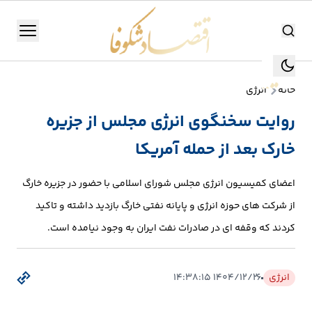
اقتصاد شکوفا
منو
اقتصاد شکوفا
خانه
انرژی
یستن
جستجو
روایت سخنگوی انرژی مجلس از جزیره
جستجو
خارک بعد از حمله آمریکا
تولید
و
اعضای کمیسیون انرژی مجلس شورای اسلامی با حضور در جزیره خارگ
صنعت
از شرکت های حوزه انرژی و پایانه نفتی خارگ بازدید داشته و تاکید
انرژی
کردند که وقفه ای در صادرات نفت ایران به وجود نیامده است.
بانک،
انرژی
۱۴۰۴/۱۲/۲۶ ۱۴:۳۸:۱۵
بورس
و