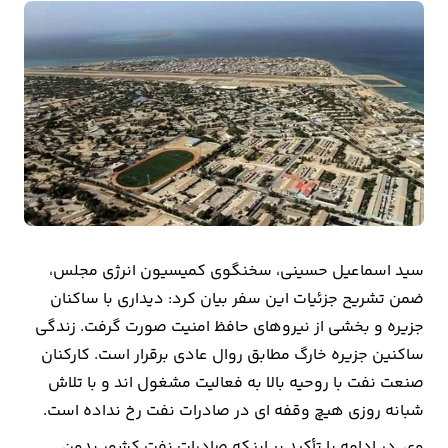
بیمه
اقتصاد
جهان
بازار
و
تجارت
کشاورزی
سید اسماعیل حسینی، سخنگوی کمیسیون انرژی مجلس،
ضمن تشریح جزئیات این سفر بیان کرد: دیداری با ساکنان
راه
جزیره و بخشی از نیروهای حافظ امنیت صورت گرفت. زندگی
و
ساکنین جزیره خارگ مطابق روال عادی برقرار است. کارکنان
مسکن
صنعت نفت با روحیه بالا به فعالیت مشغول اند و با تلاش
شبانه روزی هیچ وقفه ای در صادرات نفت رخ نداده است.
اقتصاد
ایران
وی در ادامه با تأکید بر اینکه صادرات نفت کشور بدون