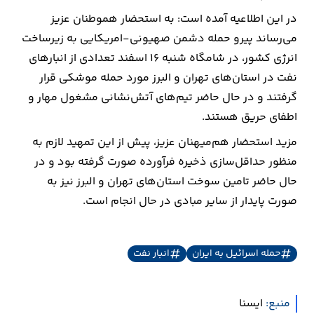
در این اطلاعیه آمده است: به استحضار هموطنان عزیز
ارتباطات
می‌رساند پیرو حمله دشمن صهیونی-امریکایی به زیرساخت
انرژی کشور، در شامگاه شنبه ۱۶ اسفند تعدادی از انبارهای
خودرو
نفت در استان‌های تهران و البرز مورد حمله موشکی قرار
گرفتند و در حال حاضر تیم‌های آتش‌نشانی مشغول مهار و
عمومی
اطفای حریق هستند.
نوتیف
مزید استحضار هم‌میهنان عزیز، پیش از این تمهید لازم به
شناور
منظور حداقل‌سازی ذخیره فرآورده صورت گرفته بود و در
حال حاضر تامین سوخت استان‌های تهران و البرز نیز به
صورت پایدار از سایر مبادی در حال انجام است.
حمله اسرائیل به ایران
انبار نفت
منبع:
ايسنا