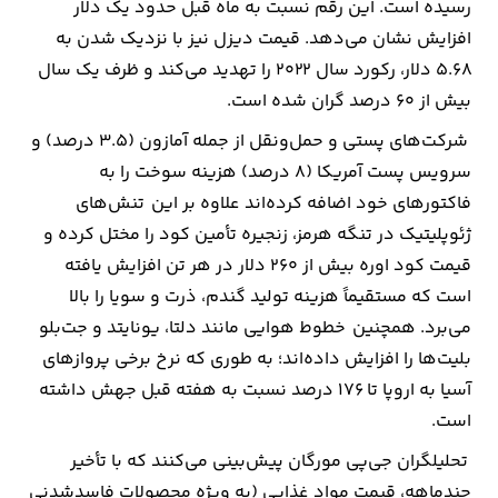
رسیده است. این رقم نسبت به ماه قبل حدود یک دلار
افزایش نشان می‌دهد. قیمت دیزل نیز با نزدیک شدن به
ارتباطات
5.68 دلار، رکورد سال 2022 را تهدید می‌کند و ظرف یک سال
بیش از 60 درصد گران شده است.
خودرو
شرکت‌های پستی و حمل‌ونقل از جمله آمازون (3.5 درصد) و
عمومی
سرویس پست آمریکا (8 درصد) هزینه سوخت را به
فاکتورهای خود اضافه کرده‌اند علاوه بر این تنش‌های
نوتیف
ژئوپلیتیک در تنگه هرمز، زنجیره تأمین کود را مختل کرده و
شناور
قیمت کود اوره بیش از 260 دلار در هر تن افزایش یافته
است که مستقیماً هزینه تولید گندم، ذرت و سویا را بالا
می‌برد. همچنین خطوط هوایی مانند دلتا، یونایتد و جت‌بلو
بلیت‌ها را افزایش داده‌اند؛ به طوری که نرخ برخی پروازهای
آسیا به اروپا تا 176 درصد نسبت به هفته قبل جهش داشته
است.
تحلیلگران جی‌پی مورگان پیش‌بینی می‌کنند که با تأخیر
چندماهه، قیمت مواد غذایی (به ویژه محصولات فاسدشدنی