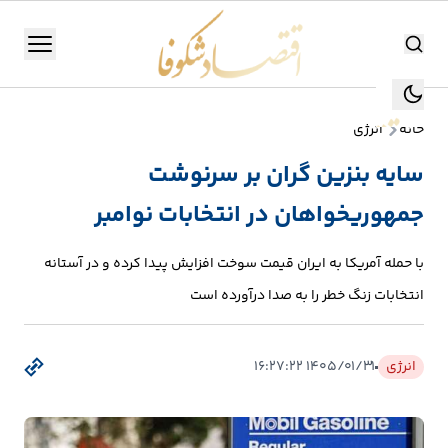
اقتصاد شکوفا
منو
اقتصاد شکوفا
خانه
انرژی
یستن
جستجو
سایه بنزین گران بر سرنوشت
جستجو
جمهوریخواهان در انتخابات نوامبر
تولید
و
با حمله آمریکا به ایران قیمت سوخت افزایش پیدا کرده و در آستانه
صنعت
انتخابات زنگ خطر را به صدا درآورده است
انرژی
انرژی
۱۴۰۵/۰۱/۳۱ ۱۶:۲۷:۲۲
بانک،
بورس
و