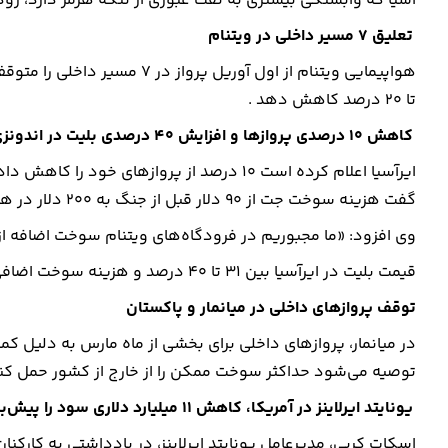
آسیا که وابستگی بیشتری به نفت عبوری از تنگه هرمز دارد، زودتر
تعلیق 7 مسیر داخلی در ویتنام
تا 20 درصد کاهش دهد .
کاهش 10 درصدی پروازها و افزایش 40 درصدی بلیت در اندونزی و مالزی
ایرآسیا اعلام کرده است 10 درصد از پروازهای خ
گفت هزینه سوخت جت از 90 دلار قبل از جنگ به 200 دلار در هر بشکه رسیده و این چالش جدی‌ترین مشکل این ایرلاین است.
وی افزود: «ما مجبوریم در فرودگاه‌های ویتنام سوخت اضافه از 
قیمت بلیت در ایرآسیا بین 31 تا 40 درصد و هزینه سوخت اضافی تا 20 درصد افزایش یافته است .
توقف پروازهای داخلی در میانمار و پاکستان
در میانمار، پروازهای داخلی برای بخشی از ماه مارس به دلیل ک
توصیه می‌شود حداکثر سوخت ممکن را از خارج از کشور حمل کنن
یونایتد ایرلاینز در آمریکا، کاهش 11 میلیارد دلاری سود را پیش‌بینی می‌کند
اسکات کربی، مدیرعامل یونایتد ایرلاینز، در یادداشتی به کارک