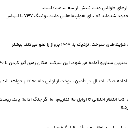
وازهای طولانی مدت (بیش از سه ساعت) است.
پروازهای کوتاه مدت به حداکثر 2000 لیتر سوخت در هر پرواز محدود شده‌اند که برای هواپیماهایی مانند بوئینگ 737 یا ایرباس
اسکاندیناوی ایرلاینز (SAS) اعلام کرده است که به دلیل افزایش هزینه‌های سوخت، نزدیک به 1000 پرواز را لغو می‌کند. بیشتر
لوفت هانزا نیز تیم‌های واکنش به بحران را تشکیل داده و برای بدترین سناریو آماده می‌ش
 ادامه جنگ، اختلال در تأمین سوخت از اوایل ماه مه آغاز خواهد شد و
 «ما انتظار اختلالی تا اوایل مه نداریم، اما اگر جنگ ادامه یابد، ریسک
د.»