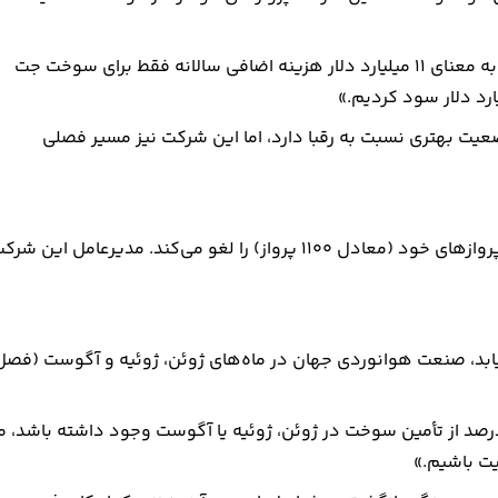
کربی هشدار داد: «اگر قیمت‌ها در همین سطح باقی بماند، این به معنای 11 میلیارد دلار هزینه اضافی سالانه فقط برای سوخت جت
وضعیت بهتری نسبت به رقبا دارد، اما این شرکت نیز مسیر فصلی
ایر نیوزیلند اعلام کرده است از ابتدای ماه مه حدود 5 درصد از پروازهای خود (معادل 1100 پرواز) را لغو می‌کند. مدیرعامل این ش
 یابد، صنعت هوانوردی جهان در ماه‌های ژوئن، ژوئیه و آگوست (فصل
کل اُلیاری از رایان ایر هشدار داد: «اگر ریسکی برای 10 تا 20 درصد از تأمین سوخت در ژوئن، ژوئیه یا آگوست وجود داشته باشد، م
فیت باشیم.»