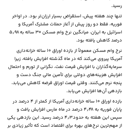
رسید.
ارتباطات
تنها چند هفته پیش، استقراض بسیار ارزان‌تر بود. در اواخر
فوریه، فقط دو روز پیش از آغاز حملات مشترک آمریکا و
خودرو
اسرائیل به ایران، میانگین نرخ وام مسکن 30 ساله به 5٫98
درصد کاهش یافته بود.
عمومی
نرخ وام مسکن معمولاً از بازده اوراق 10 ساله خزانه‌داری
نوتیف
آمریکا پیروی می‌کند که در ماه گذشته افزایش یافته، زیرا
شناور
سرمایه‌گذاران با افزایش قیمت نفت، نگرانی از تورم و احتمال
افزایش هزینه‌های دولتی برای تأمین مالی جنگ دست و
پنجه نرم می‌کنند. وقتی قیمت اوراق قرضه کاهش می‌یابد،
بازدهی آن‌ها افزایش می‌یابد.
بازده اوراق 10 ساله خزانه‌داری آمریکا از کمتر از 4 درصد در
پایان فوریه به 4٫48 درصد در ماه مارس افزایش یافت و
سپس این هفته به حدود 4٫3 درصد رسید. این بازدهی یکی
از مهم‌ترین نرخ‌های بهره برای اقتصاد است که تأثیر زیادی بر