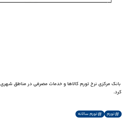
کرد.
تورم
تورم سالانه