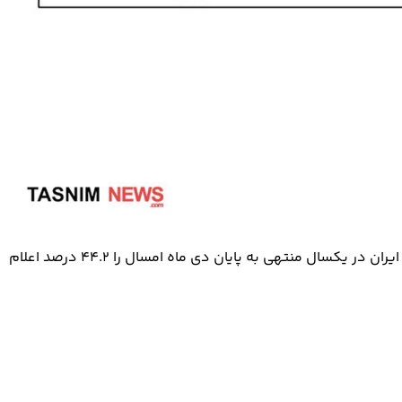
بانک مرکزی نرخ تورم کالاها و خدمات مصرفی در مناطق شهری ایران در یکسال منتهی به پایان دی ماه امسال را ۴۴.۲ درصد اعلام