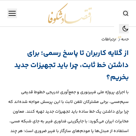
اقتصاد شکوفا
منو
اقتصاد شکوفا
خانه
ارتباطات
یستن
جستجو
از گلایه کاربران تا پاسخ رسمی؛ برای
جستجو
داشتن خط ثابت، چرا باید تجهیزات جدید
تولید
و
بخریم؟
صنعت
با اجرای پروژه ملی فیبرنوری و جمع‌آوری تدریجی خطوط قدیمی
انرژی
سیم‌مسی، برخی مشترکان تلفن ثابت با این پرسش مواجه شده‌اند که
چرا برای داشتن یک خط ساده باید تجهیزات جدید تهیه کنند. معاون
بانک،
مخابرات ایران می‌گوید: با جایگزینی فناوری فیبر به جای شبکه مسی،
بورس
استفاده از مبدل‌ها یا مودم‌های سازگار با فیبر ضروری است؛ هر چند
و